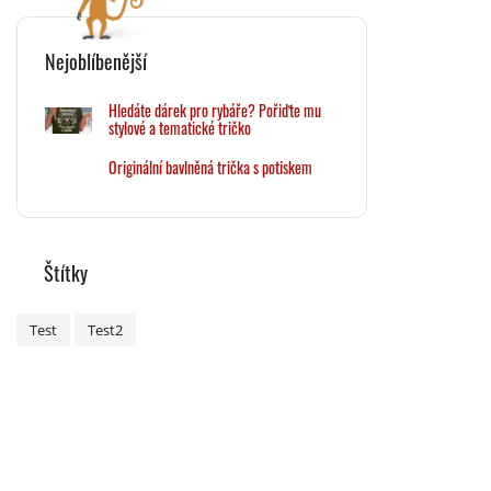
Nejoblíbenější
Hledáte dárek pro rybáře? Pořiďte mu
stylové a tematické tričko
Originální bavlněná trička s potiskem
Štítky
Test
Test2