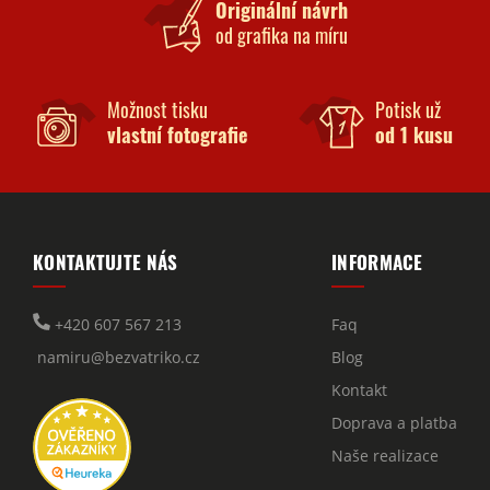
Originální návrh
od grafika na míru
Možnost tisku
Potisk už
vlastní fotografie
od 1 kusu
KONTAKTUJTE NÁS
INFORMACE
+420 607 567 213
Faq
namiru@bezvatriko.cz
Blog
Kontakt
Doprava a platba
Naše realizace