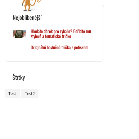
Nejoblíbenější
Hledáte dárek pro rybáře? Pořiďte mu
stylové a tematické tričko
Originální bavlněná trička s potiskem
Štítky
Test
Test2