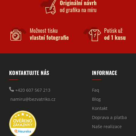
Originální návrh
od grafika na míru
Možnost tisku
Potisk už
vlastní fotografie
od 1 kusu
KONTAKTUJTE NÁS
INFORMACE
+420 607 567 213
Faq
namiru@bezvatriko.cz
Blog
Kontakt
Doprava a platba
Naše realizace