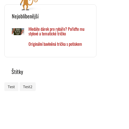
Nejoblíbenější
Hledáte dárek pro rybáře? Pořiďte mu
stylové a tematické tričko
Originální bavlněná trička s potiskem
Štítky
Test
Test2