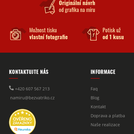
Originální návrh
od grafika na míru
Možnost tisku
Potisk už
vlastní fotografie
od 1 kusu
KONTAKTUJTE NÁS
INFORMACE
+420 607 567 213
Faq
namiru@bezvatriko.cz
Blog
Kontakt
Doprava a platba
Naše realizace