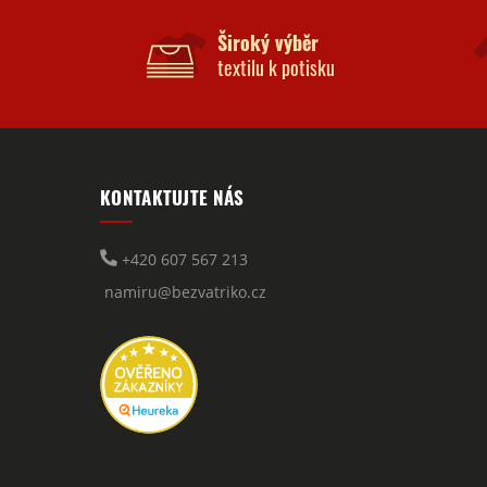
Široký výběr
textilu k potisku
KONTAKTUJTE NÁS
+420 607 567 213
namiru@bezvatriko.cz