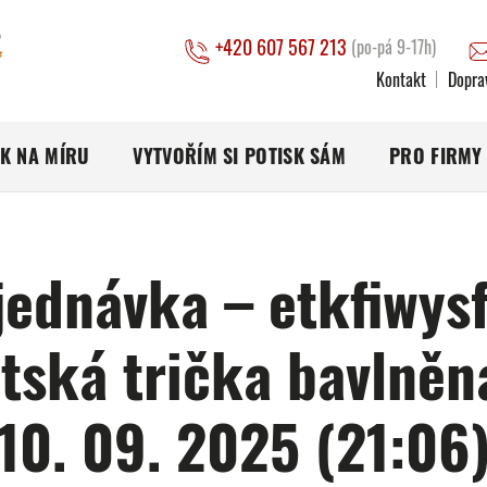
+420 607 567 213
(po-pá 9-17h)
Kontakt
Dopra
SK NA MÍRU
VYTVOŘÍM SI POTISK SÁM
PRO FIRMY
jednávka – etkfiwysf
tská trička bavlněn
10. 09. 2025 (21:06