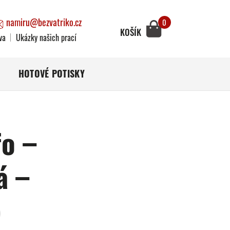
namiru@bezvatriko.cz
0
KOŠÍK
va
Ukázky našich prací
HOTOVÉ POTISKY
o –
á –
)