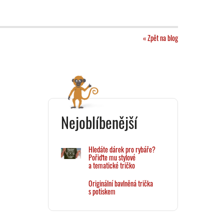
« Zpět na blog
Nejoblíbenější
Hledáte dárek pro rybáře?
Pořiďte mu stylové
a tematické tričko
Originální bavlněná trička
s potiskem