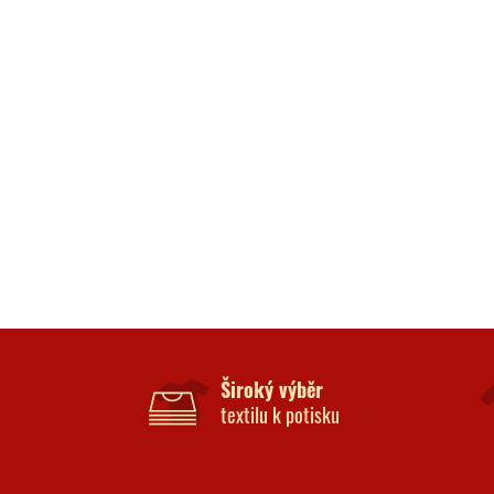
Široký výběr
textilu k potisku