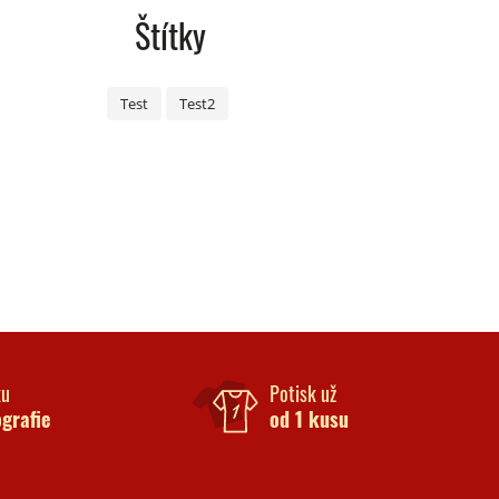
Štítky
Test
Test2
ku
Potisk už
ografie
od 1 kusu