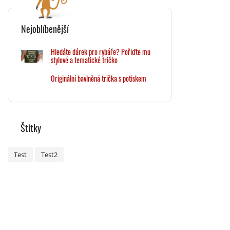
Nejoblíbenější
Hledáte dárek pro rybáře? Pořiďte mu
stylové a tematické tričko
Originální bavlněná trička s potiskem
Štítky
Test
Test2