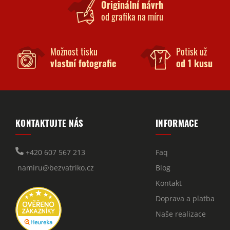
Originální návrh
od grafika na míru
Možnost tisku
Potisk už
vlastní fotografie
od 1 kusu
KONTAKTUJTE NÁS
INFORMACE
+420 607 567 213
Faq
namiru@bezvatriko.cz
Blog
Kontakt
Doprava a platba
Naše realizace