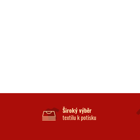
Široký výběr
textilu k potisku