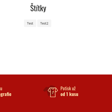
Štítky
Test
Test2
ku
Potisk už
ografie
od 1 kusu