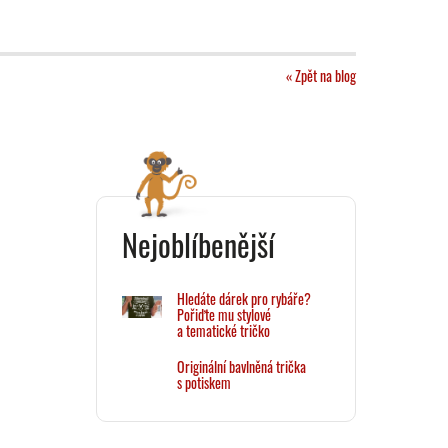
« Zpět na blog
Nejoblíbenější
Hledáte dárek pro rybáře?
Pořiďte mu stylové
a tematické tričko
Originální bavlněná trička
s potiskem