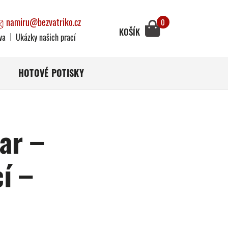
namiru@bezvatriko.cz
0
KOŠÍK
va
Ukázky našich prací
HOTOVÉ POTISKY
ar –
í –
)