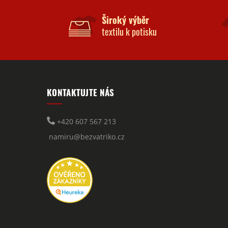
Široký výběr
textilu k potisku
KONTAKTUJTE NÁS
+420 607 567 213
namiru@bezvatriko.cz