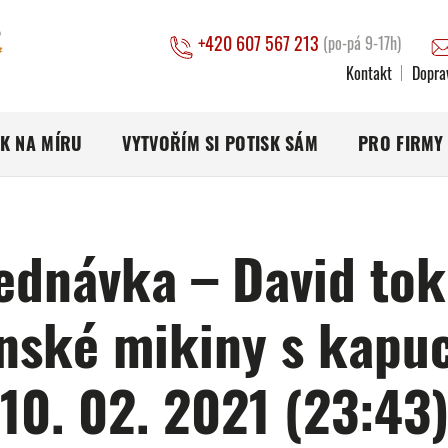
+420 607 567 213
(po-pá 9-17h)
Kontakt
Dopra
SK NA MÍRU
VYTVOŘÍM SI POTISK SÁM
PRO FIRMY
ednávka – David tok
nské mikiny s kapuc
10. 02. 2021 (23:43